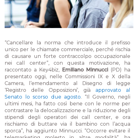
“Cancellare la norma che introduce il prefisso
unico per le chiamate commerciale, perché rischia
di causare un forte contraccolpo occupazionale
nei call center”,
con questa motivazione, ha
raccontato a
Key4biz
,
Emiliano Minnucci
(PD) ha
presentato oggi, nelle Commissioni IX e X della
Camera, l’emendamento al Disegno di legge
‘Registro delle Opposizioni’, già
approvato al
Senato lo scorso due agosto
. “Il Governo, negli
ultimi mesi, ha fatto così bene con le norme per
contrastare la delocalizzazione e la riduzione degli
stipendi degli operatori dei call center, e ora
rischiamo di buttare via il bambino con l’acqua
sporca”,
ha aggiunto Minnucci.
“Occorre evitare il
telemarketing molesto in altre modalità”
, ha