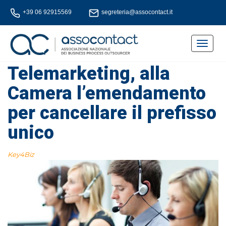
+39 06 92915569
segreteria@assocontact.it
Toggle
navigat
Telemarketing, alla
Camera l’emendamento
per cancellare il prefisso
unico
Key4Biz