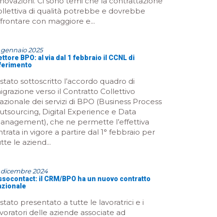
nnovazioni. Ci sono temi che la contrattazione
ollettiva di qualità potrebbe e dovrebbe
ffrontare con maggiore e...
 gennaio 2025
ttore BPO: al via dal 1 febbraio il CCNL di
iferimento
 stato sottoscritto l’accordo quadro di
igrazione verso il Contratto Collettivo
azionale dei servizi di BPO (Business Process
utsourcing, Digital Experience e Data
anagement), che ne permette l’effettiva
ntrata in vigore a partire dal 1° febbraio per
tte le aziend...
3 dicembre 2024
ssocontact: il CRM/BPO ha un nuovo contratto
azionale
stato presentato a tutte le lavoratrici e i
avoratori delle aziende associate ad