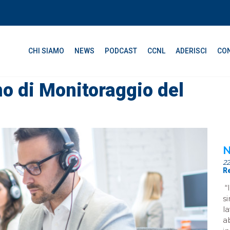
CHI SIAMO
NEWS
PODCAST
CCNL
ADERISCI
CON
mo di Monitoraggio del
N
2
R
“
s
l
a