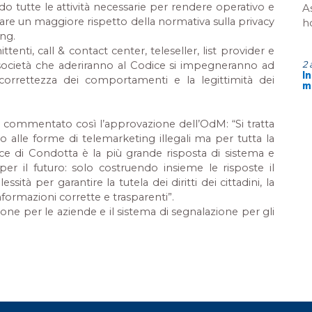
 tutte le attività necessarie per rendere operativo e
A
urare un maggiore rispetto della normativa sulla privacy
h
ing.
nti, call & contact center, teleseller, list provider e
2 
società che aderiranno al Codice si impegneranno ad
I
 correttezza dei comportamenti e la legittimità dei
m
ha commentato così l’approvazione dell’OdM:
“Si tratta
o alle forme di telemarketing illegali ma per tutta la
dice di Condotta è la più grande risposta di sistema e
per il futuro: solo costruendo insieme le risposte il
ità per garantire la tutela dei diritti dei cittadini, la
informazioni corrette e trasparenti”.
one per le aziende e il sistema di segnalazione per gli