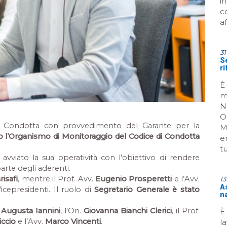
i
c
a
31
Se
r
È
m
N
O
di Condotta con provvedimento del Garante per la
M
to l’Organismo di Monitoraggio del Codice di Condotta
e
tu
avviato la sua operatività con l'obiettivo di rendere
parte degli aderenti.
risafi
, mentre il Prof. Avv.
Eugenio Prosperetti
e l’Avv.
1
A
cepresidenti. Il ruolo di
Segretario Generale è stato
n
a
Augusta Iannini
, l'On.
Giovanna Bianchi Clerici
, il Prof.
È 
iccio
e l’Avv.
Marco Vincenti
.
l