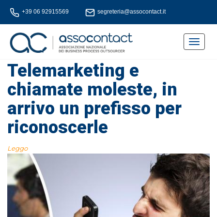
+39 06 92915569
segreteria@assocontact.it
Toggle
navigat
Telemarketing e
chiamate moleste, in
arrivo un prefisso per
riconoscerle
Leggo