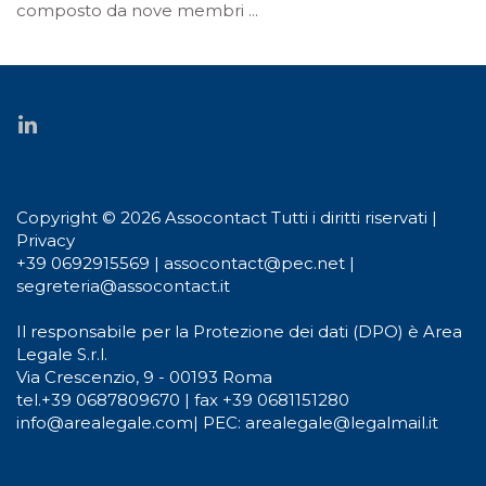
composto da nove membri ...
Copyright © 2026 Assocontact Tutti i diritti riservati |
Privacy
+39 0692915569
|
assocontact@pec.net
|
segreteria@assocontact.it
Il responsabile per la Protezione dei dati (DPO) è Area
Legale S.r.l.
Via Crescenzio, 9 - 00193 Roma
tel.
+39 0687809670
| fax +39 0681151280
info@arealegale.com
|
PEC: arealegale@legalmail.it