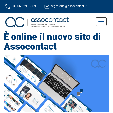
+39 06 92915569
segreteria@assocontact.it
Toggle
navigat
È online il nuovo sito di
Assocontact