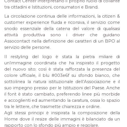
Contact Center interpretano il proprio ruolo di collante
tra cittadini e Istituzioni, consumatori e Brand.
La circolazione continua delle informazioni, la citizen &
customer experience fluida e ricorsiva, il servizio come
snodo essenziale della catena del valore di qualisasi
attività produttiva sono i driver che guidano
Assocontact nella definizione dei caratteri di un BPO al
servizio delle persone.
Il restyling del logo è stata la pietra miliare di
un’immagine coordinata che ha inspirato il progetto
del nuovo sito; così è stata rafforzata la presenza del
colore ufficiale, il blu #003e6f su sfondo bianco, che
sottolinea la natura istituzionale dell’Associazione e il
suo impegno presso per le Istituzioni del Paese. Anche
il font è stato cambiato, preferendo linee più morbide
e accoglienti ed aumentando la caratura, ossia lo spazio
tra le lettere, che trasmette chiarezza e ordine.
Agli stessi principi è insipirata la composizione della
Home dove il resize delle immagini è bilanciato da un
rapporto con lo sfondo più ampio e regolare.