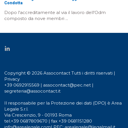
Condotta
Dopo l'accreditamente al via il lavoro dell'Odm
composto da nove membri ...
Copyright © 2026 Assocontact Tutti i diritti riservati |
Privacy
+39 0692915569
|
assocontact@pec.net
|
segreteria@assocontact.it
Il responsabile per la Protezione dei dati (DPO) è Area
Legale S.r.l.
Via Crescenzio, 9 - 00193 Roma
tel.
+39 0687809670
| fax +39 0681151280
info@arealegale.com
|
PEC: arealegale@legalmail.it